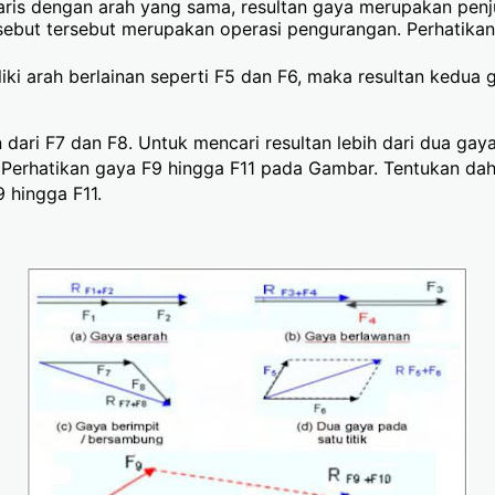
garis dengan arah yang sama, resultan gaya merupakan pen
rsebut tersebut merupakan operasi pengurangan. Perhatikan
liki arah berlainan seperti F5 dan F6, maka resultan kedu
dari F7 dan F8. Untuk mencari resultan lebih dari dua gay
. Perhatikan gaya F9 hingga F11 pada Gambar. Tentukan da
 hingga F11.