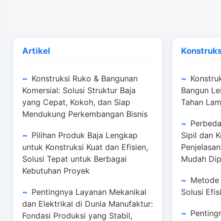
Artikel
Konstruks
Konstruksi Ruko & Bangunan
Konstru
Komersial: Solusi Struktur Baja
Bangun Leb
yang Cepat, Kokoh, dan Siap
Tahan La
Mendukung Perkembangan Bisnis
Perbeda
Pilihan Produk Baja Lengkap
Sipil dan 
untuk Konstruksi Kuat dan Efisien,
Penjelasan
Solusi Tepat untuk Berbagai
Mudah Di
Kebutuhan Proyek
Metode 
Pentingnya Layanan Mekanikal
Solusi Efis
dan Elektrikal di Dunia Manufaktur:
Penting
Fondasi Produksi yang Stabil,