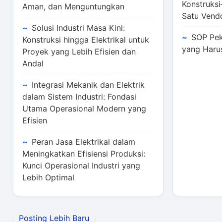
Konstruksi
Aman, dan Menguntungkan
Satu Vend
Solusi Industri Masa Kini:
SOP Pek
Konstruksi hingga Elektrikal untuk
yang Harus
Proyek yang Lebih Efisien dan
Andal
Integrasi Mekanik dan Elektrik
dalam Sistem Industri: Fondasi
Utama Operasional Modern yang
Efisien
Peran Jasa Elektrikal dalam
Meningkatkan Efisiensi Produksi:
Kunci Operasional Industri yang
Lebih Optimal
Posting Lebih Baru