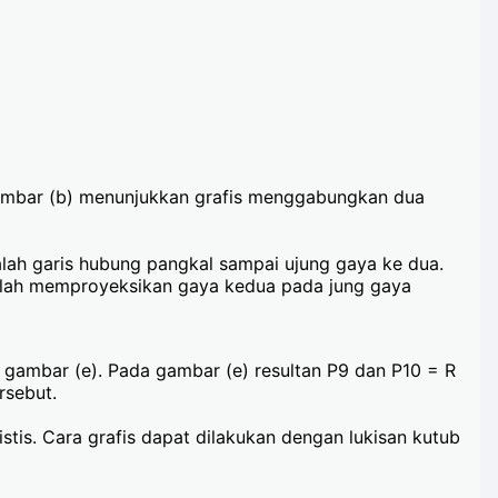
Gambar (b) menunjukkan grafis menggabungkan dua
ah garis hubung pangkal sampai ujung gaya ke dua.
dalah memproyeksikan gaya kedua pada jung gaya
a gambar (e). Pada gambar (e) resultan P9 dan P10 = R
rsebut.
is. Cara grafis dapat dilakukan dengan lukisan kutub