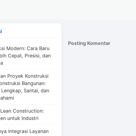
i
Posting Komentar
ksi Modern: Cara Baru
ih Cepat, Presisi, dan
ma
an Proyek Konstruksi
Konstruksi Bangunan:
 Lengkap, Santai, dan
pahami
Lean Construction:
ien untuk Industri
nya Integrasi Layanan