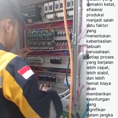
semakin ketat,
efisiensi
produksi
menjadi salah
satu faktor
yang
menentukan
keberhasilan
sebuah
perusahaan.
Setiap proses
yang berjalan
lebih cepat,
lebih stabil,
dan lebih
hemat biaya
akan
memberikan
keuntungan
yang
signifikan
dalam jangka