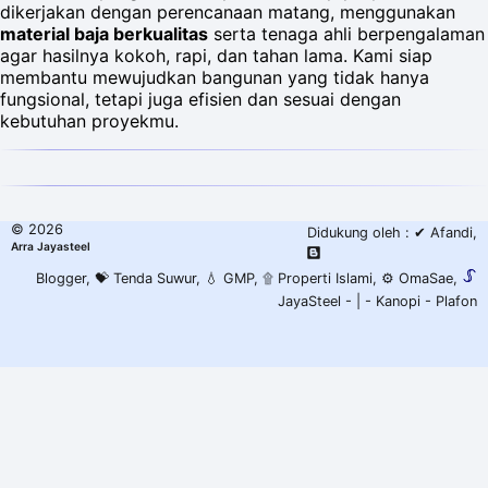
dikerjakan dengan perencanaan matang, menggunakan
material baja berkualitas
serta tenaga ahli berpengalaman
agar hasilnya kokoh, rapi, dan tahan lama. Kami siap
membantu mewujudkan bangunan yang tidak hanya
fungsional, tetapi juga efisien dan sesuai dengan
kebutuhan proyekmu.
©
2026
Didukung oleh :
✔ Afandi
,
Arra Jayasteel
Blogger
,
💝 Tenda Suwur
,
💧 GMP
,
۩ Properti Islami
,
⚙️ OmaSae
,
JayaSteel -
| -
Kanopi
-
Plafon