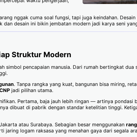
empercepat waktu pengerjaan,
arang nggak cuma soal fungsi, tapi juga keindahan. Desa
 dan desain ini bikin jembatan modern jadi karya seni yang
iap Struktur Modern
 simbol pencapaian manusia. Dari rumah bertingkat dua sa
ggi.
ngunan
. Tanpa rangka yang kuat, bangunan bisa miring, ret
 CNP
jadi pilihan utama.
fikan. Pertama, baja jauh lebih ringan — artinya pondasi bi
 dibuat di pabrik dengan standar ketelitian tinggi. Ketiga
i Jakarta atau Surabaya. Sebagian besar menggunakan
rang
rti jaring logam raksasa yang menahan gaya dari segala ara