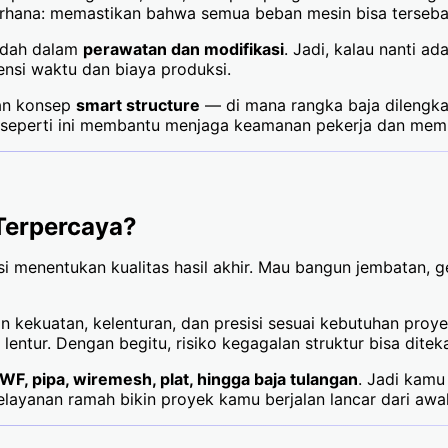
rhana: memastikan bahwa semua beban mesin bisa tersebar
mudah dalam
perawatan dan modifikasi
. Jadi, kalau nanti a
iensi waktu dan biaya produksi.
kan konsep
smart structure
— di mana rangka baja dilengka
gi seperti ini membantu menjaga keamanan pekerja dan memp
 Terpercaya?
 besi menentukan kualitas hasil akhir. Mau bangun jembatan, 
 kekuatan, kelenturan, dan presisi sesuai kebutuhan proy
n lentur. Dengan begitu, risiko kegagalan struktur bisa dit
 WF, pipa, wiremesh, plat, hingga baja tulangan
. Jadi kamu
ayanan ramah bikin proyek kamu berjalan lancar dari awal