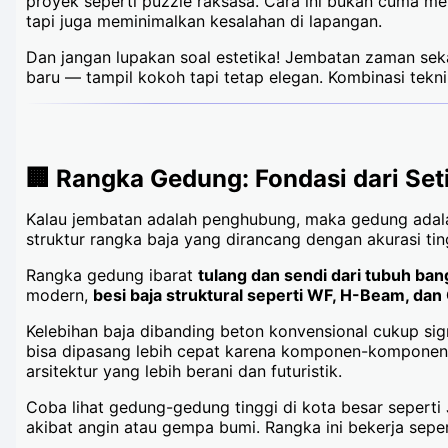
proyek seperti puzzle raksasa. Cara ini bukan cuma m
tapi juga meminimalkan kesalahan di lapangan.
Dan jangan lupakan soal estetika! Jembatan zaman sek
baru — tampil kokoh tapi tetap elegan. Kombinasi teknik
🏢 Rangka Gedung: Fondasi dari Set
Kalau jembatan adalah penghubung, maka gedung adalah
struktur rangka baja yang dirancang dengan akurasi tin
Rangka gedung ibarat
tulang dan sendi dari tubuh ba
modern,
besi baja struktural seperti WF, H-Beam, dan
Kelebihan baja dibanding beton konvensional cukup signi
bisa dipasang lebih cepat karena komponen-komponennya
arsitektur yang lebih berani dan futuristik.
Coba lihat gedung-gedung tinggi di kota besar sepert
akibat angin atau gempa bumi. Rangka ini bekerja sepe