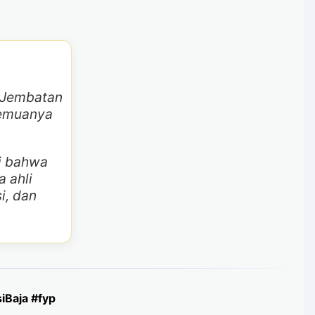
i. Jembatan
semuanya
ti bahwa
a ahli
i, dan
iBaja #fyp