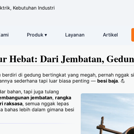
ktrik, Kebutuhan Industri
Kami
Produk ▾
Layanan
Artikel
tur Hebat: Dari Jembatan, Gedun
berdiri di gedung bertingkat yang megah, pernah nggak si
bannya sederhana tapi luar biasa penting —
besi baja
. 💪
ar bahan, tapi juga tulang
embangunan jembatan
,
rangka
ri raksasa
, semua nggak lepas
ita bahas lebih dalam gimana besi