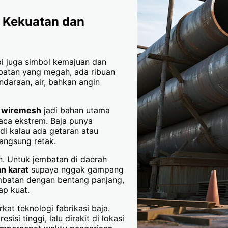
 Kekuatan dan
i juga simbol kemajuan dan
mbatan yang megah, ada ribuan
daraan, air, bahkan angin
an wiremesh
jadi bahan utama
uaca ekstrem. Baja punya
jadi kalau ada getaran atau
langsung retak.
an. Untuk jembatan di daerah
an karat
supaya nggak gampang
embatan dengan bentang panjang,
ap kuat.
t teknologi fabrikasi baja.
si tinggi, lalu dirakit di lokasi