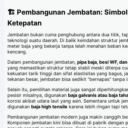
🏗️ Pembangunan Jembatan: Simbol
Ketepatan
Jembatan bukan cuma penghubung antara dua titik, tap
teknologi suatu daerah. Di balik keindahan struktur je
meter baja yang bekerja tanpa lelah menahan beban ken
kencang.
Dalam pembangunan jembatan,
pipa baja, besi WF, d
yang memastikan struktur tetap stabil meski diterpa c
kekuatan tarik tinggi dan sifat elastisitas yang bagus, 
tekanan besar, jembatan bisa sedikit “bernapas” tanpa 
Selain itu, pemilihan material juga sangat diperhitungk
pesisir misalnya, digunakan
baja galvanis atau baja tah
korosi akibat udara laut yang asin. Sementara untuk j
digunakan
baja high tensile
karena lebih ringan tapi tet
Pembangunan jembatan modern juga makin canggih berka
Komponen jembatan kini bisa dibuat di pabrik dengan presi