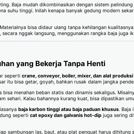
ting. Baja mudah dikombinasikan dengan sistem pelindung 
ena suhu tinggi. Inilah kenapa banyak gedung modern sek
 Materialnya bisa didaur ulang tanpa kehilangan kualitasny
di, secara nggak langsung, menggunakan rangka baja juga 
guhan yang Bekerja Tanpa Henti
ar seperti
crane, conveyor, boiler, mixer, dan alat produksi
sar itu bisa getar, goyah, bahkan rusak dalam jangka pende
rus bisa menahan beban statis dan dinamis sekaligus. Misal
am sehari. Kalau bahannya kurang kuat, bisa dipastikan um
biasanya
baja karbon tinggi atau baja paduan khusus
. Baja
indung seperti
cat epoxy dan galvanis hot-dip
juga sering di
tiap sambungan las, baut, atau plat penguat harus dihitung 