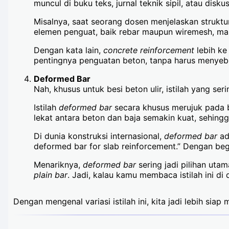
muncul di buku teks, jurnal teknik sipil, atau d
Misalnya, saat seorang dosen menjelaskan struktur,
elemen penguat, baik rebar maupun wiremesh, m
Dengan kata lain,
concrete reinforcement
lebih ke 
pentingnya penguatan beton, tanpa harus menyebut
Deformed Bar
Nah, khusus untuk besi beton ulir, istilah yang ser
Istilah
deformed bar
secara khusus merujuk pada b
lekat antara beton dan baja semakin kuat, sehingg
Di dunia konstruksi internasional,
deformed bar
ad
deformed bar for slab reinforcement.” Dengan begi
Menariknya,
deformed bar
sering jadi pilihan uta
plain bar
. Jadi, kalau kamu membaca istilah ini di
Dengan mengenal variasi istilah ini, kita jadi lebih si