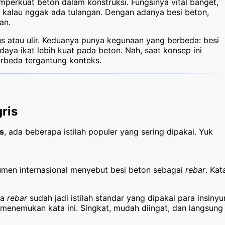
mperkuat beton dalam konstruksi. Fungsinya vital banget,
h kalau nggak ada tulangan. Dengan adanya besi beton,
an.
us atau ulir. Keduanya punya kegunaan yang berbeda: besi
daya ikat lebih kuat pada beton. Nah, saat konsep ini
erbeda tergantung konteks.
ris
s
, ada beberapa istilah populer yang sering dipakai. Yuk
kumen internasional menyebut besi beton sebagai
rebar
. Kat
ta
rebar
sudah jadi istilah standar yang dipakai para insinyu
menemukan kata ini. Singkat, mudah diingat, dan langsung