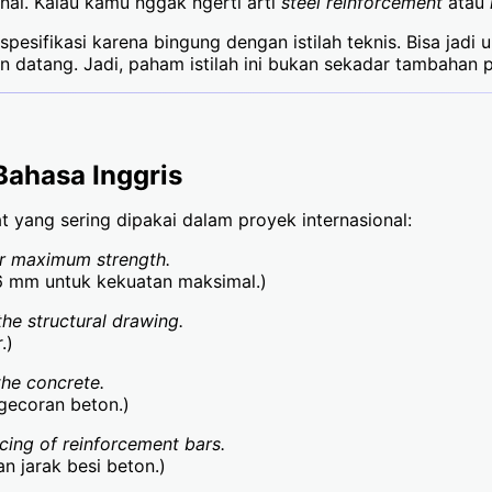
nal. Kalau kamu nggak ngerti arti
steel reinforcement
atau
sifikasi karena bingung dengan istilah teknis. Bisa jadi uku
datang. Jadi, paham istilah ini bukan sekadar tambahan pe
Bahasa Inggris
 yang sering dipakai dalam proyek internasional:
or maximum strength.
6 mm untuk kekuatan maksimal.)
he structural drawing.
.)
the concrete.
gecoran beton.)
cing of reinforcement bars.
n jarak besi beton.)