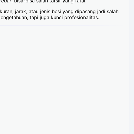
rebar
, bisa-bisa salah tafsir yang fatal.
ran, jarak, atau jenis besi yang dipasang jadi salah.
ngetahuan, tapi juga kunci profesionalitas.