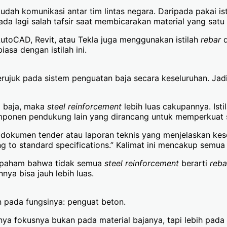
ah komunikasi antar tim lintas negara. Daripada pakai i
ada lagi salah tafsir saat membicarakan material yang satu i
AutoCAD, Revit, atau Tekla juga menggunakan istilah
rebar
d
iasa dengan istilah ini.
 merujuk pada sistem penguatan baja secara keseluruhan. J
 baja, maka
steel reinforcement
lebih luas cakupannya. Isti
mponen pendukung lain yang dirancang untuk memperkuat s
okumen tender atau laporan teknis yang menjelaskan kese
ing to standard specifications.” Kalimat ini mencakup semua
h paham bahwa tidak semua
steel reinforcement
berarti
reba
nya bisa jauh lebih luas.
n pada fungsinya: penguat beton.
nya fokusnya bukan pada material bajanya, tapi lebih pada 