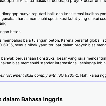
k diadopsi di Asia, termasuk di beberapa proyek besar di I
 dianggap punya reputasi baik dan konsistensi kualitas y
igunakan harus memenuhi spesifikasi ketat yang diakui seca
ang.
angan beton.
s membahas baja tulangan beton. Karena bersifat global, 
SO 6935, semua pihak yang terlibat dalam proyek bisa me
api banyak perusahaan konstruksi besar yang juga mencantu
akan bisa memenuhi standar internasional, sehingga lebih 
einforcement shall comply with ISO 6935-2
. Nah, kalau ng
s dalam Bahasa Inggris