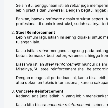
Selain itu, penggunaan istilah
rebar
juga mempermud
lebih praktis dan universal. Dengan begitu, nggak 
Bahkan, banyak software desain struktur seperti 
profesional di dunia konstruksi, sudah saatnya terb
Steel Reinforcement
Lebih umum lagi, istilah ini sering dipakai untuk
tulangan lain.
Kalau istilah
rebar
mengacu langsung pada batang
beton, termasuk besi beton, wiremesh, hingga ko
Biasanya istilah
steel reinforcement
muncul dalam d
Misalnya, “All steel reinforcement shall be accord
Dengan mengenali perbedaan ini, kamu bisa lebi
atau dokumen teknis internasional, karena cakupan
Concrete Reinforcement
Kadang, ada juga istilah ini yang lebih menekanka
Kalau kita bicara
concrete reinforcement
, sebenar