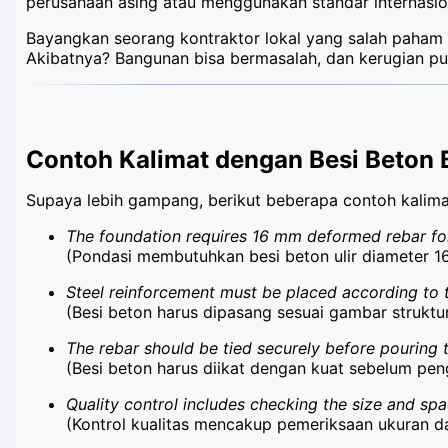
perusahaan asing atau menggunakan standar internasio
Bayangkan seorang kontraktor lokal yang salah paham spe
Akibatnya? Bangunan bisa bermasalah, dan kerugian pun 
Contoh Kalimat dengan Besi Beton 
Supaya lebih gampang, berikut beberapa contoh kalimat
The foundation requires 16 mm deformed rebar f
(Pondasi membutuhkan besi beton ulir diameter 1
Steel reinforcement must be placed according to t
(Besi beton harus dipasang sesuai gambar struktur
The rebar should be tied securely before pouring 
(Besi beton harus diikat dengan kuat sebelum pen
Quality control includes checking the size and spa
(Kontrol kualitas mencakup pemeriksaan ukuran da