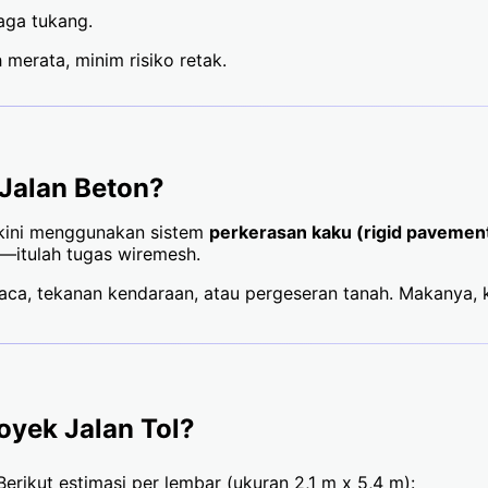
aga tukang.
 merata, minim risiko retak.
Jalan Beton?
n kini menggunakan sistem
perkerasan kaku (rigid pavemen
m—itulah tugas wiremesh.
aca, tekanan kendaraan, atau pergeseran tanah. Makanya, k
oyek Jalan Tol?
rikut estimasi per lembar (ukuran 2,1 m x 5,4 m):