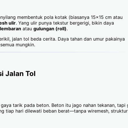
enyilang membentuk pola kotak (biasanya 15x15 cm atau
sh ulir
. Yang ulir punya tekstur bergerigi, bikin daya
lembaran
atau
gulungan (roll)
.
rikil, jalan tol beda cerita. Daya tahan dan umur pakainya
tu semua mungkin.
i Jalan Tol
aya tarik pada beton. Beton itu jago nahan tekanan, tapi 
ng tiap hari dilewati beban berat—tanpa wiremesh, struktur